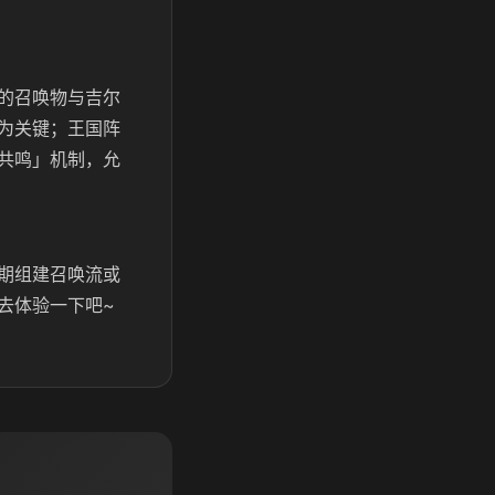
的召唤物与吉尔
为关键；王国阵
共鸣」机制，允
期组建召唤流或
去体验一下吧~