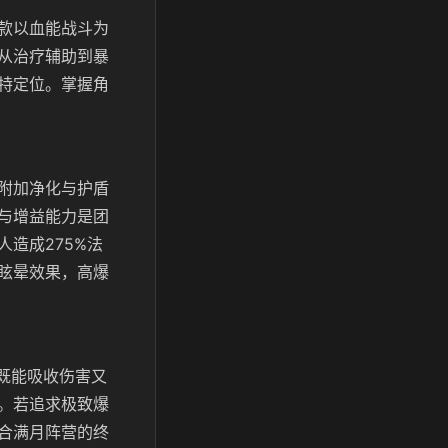
款以血能战斗为
从治疗辅助到暴
特定位。掌握角
附加净化与护盾
与增益能力是团
造成275%法
眩晕效果，高爆
既能吸收伤害又
。若追求极致爆
合满月阵营的终