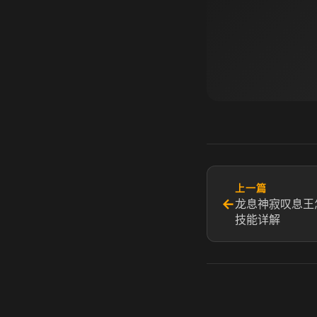
上一篇
←
龙息神寂叹息王
技能详解