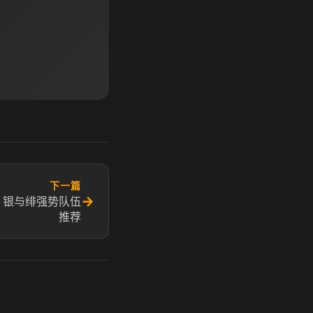
下一篇
→
 银与绯强势队伍
推荐