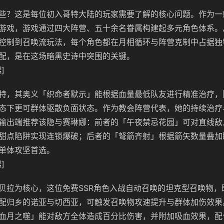
些？这是每位初入哥特大陆的玩家需要了解的核心问题。作为一
G游戏，游戏通过四大阵营、五十余名眷属构建起多元角色体系。
控制到召唤流玩法，每个角色都在月相循环与阵营克制中占据独
配，是在这场暗黑史诗中突围的关键。
]
特，其奥义「织命者默示」能根据血量最低队友进行精准治疗，
态下更可群体驱散负面状态。作为教会阵营代表，她的持续治疗
输出端推荐该隐与赛琳娜：前者的「午夜禁忌花园」可对直线敌人
甜点陷阱实现连锁爆破；后者的「弩箭齐射」根据箭矢数量叠加
单体攻坚首选。
]
贝拉为核心，这位免费SSR角色入战自动召唤的坦克型召唤物，
配归乡的诺亚与切西亚，可触发召唤物攻速提升与群体加伤效果
血月之噬」能对敌方全体造成百分比伤害，并附加吸血效果，配