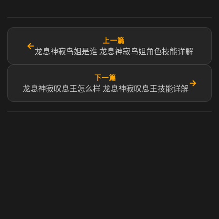
上一篇
←
龙息神寂鸟姐是谁 龙息神寂鸟姐角色技能详解
下一篇
→
龙息神寂叹息王怎么样 龙息神寂叹息王技能详解