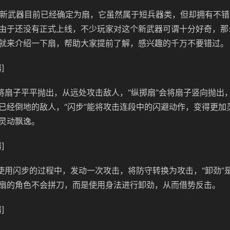
5新武器目前已经确定为扇，它虽然属于短兵器类，但却拥有不
由于还没有正式上线，不少玩家对这个新武器可谓十分好奇，那
就来介绍一下扇，帮助大家提前了解，感兴趣的千万不要错过。
]
会将扇子平平抛出，从远处攻击敌人，“纵掷扇”会将扇子竖向抛出
已经倒地的敌人，“闪步”能将攻击连段中的闪避动作，变得更加
灵动飘逸。
]
在使用闪步的过程中，发动一次攻击，将防守转换为攻击，“卸劲”
扇的角色不会拼刀，而是使用身法进行卸劲，从而借势反击。
]