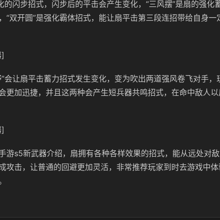
强化的闪步招式，闪步后的平击会产生变化，“三风摆”是扇的强化
，“双开圆”是强化霸体招式，能让扇平击第三段连招带给自身一
]
野”会让扇平击蓄力招式发生变化，变为吹出两道强风卷飞对手，
会更加迅捷，并且这两种会产生短兵器共鸣招式，在命中敌人以
]
手游s5新武器介绍，扇拥有各种各样效果的招式，能从远处对
成攻击，让普通的回避更加灵活，非常推荐玩家到时去游戏中体
。