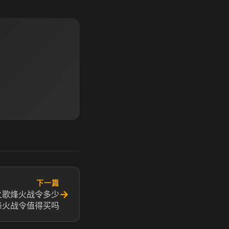
下一篇
→
之歌烽火战令多少
烽火战令值得买吗