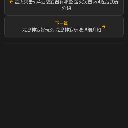
←
萤火突击ss4近战武器有哪些 萤火突击ss4近战武器
介绍
下一篇
→
龙息神寂好玩么 龙息神寂玩法详细介绍