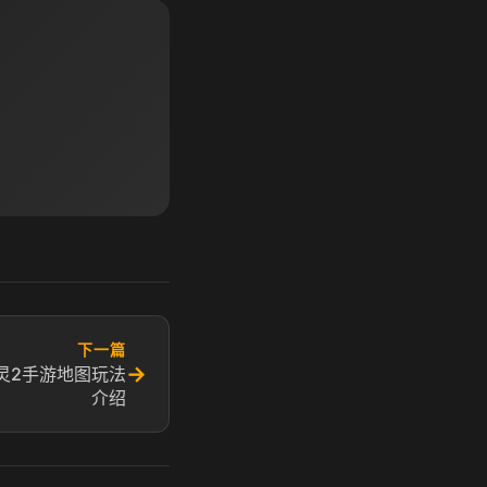
下一篇
→
灵2手游地图玩法
介绍