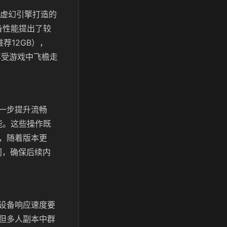
以虚幻引擎打造的
备性能提出了较
荐12GB），
享受游戏中飞檐走
一步提升流畅
能。这些操作既
，随着版本更
间，确保后续内
设备响应速度要
但多人副本中群