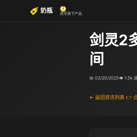
奶瓶
虎牙旗下产品
剑灵2
间
📅 03/20/2025
👁 1.5k
← 返回资讯列表
👉