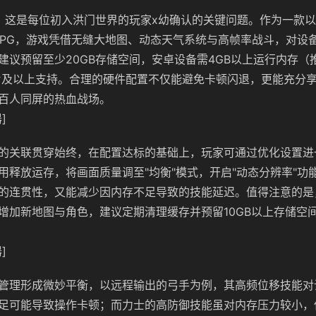
？这是每位初入洪门世界的玩家x幼确认的关键问题。作为一款
RPG，游戏凭借无缝大地图、动态天气系统与高帧率战斗，对设
建议预留至少20GB存储空间，安卓设备需4GB以上运行内存（推
3芯片及以上支持。合理的硬件配置不仅能避免卡顿闪退，更能充分
百人同屏的热血战场。
]
的关联贯穿始终，在配置达标的基础上，玩家可通过优化设置进
用释放运存，将画面质量调至"均衡"模式，开启"动态分辨率"功
的连贯性，又能减少因内存不足导致的技能延迟。值得注意的是
增加新地图与角色，建议定期清理缓存并预留10GB以上存储空
]
管理形成微妙平衡，以远程输出的弓手为例，其高频位移技能对
足可能导致操作卡顿；而力士的高防御技能虽对内存压力较小，