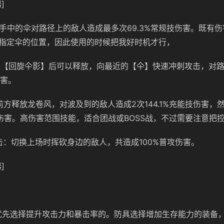
]
出手中的伞对路径上的敌人造成最多次69.3%常规技伤害。既有
指定伞的位置，因此使用的时候把我好时机才行，
用【回旋仐影】后可以释放，向最近的【仐】快速冲刺攻击，对
伤害。
前方释放龙卷风，对波及到的敌人造成2次144.1%充能技伤害，
能技伤害。高伤害范围技能，适合团战或BOSS战，不过需要注意把
击：切换上场时挥砍身边的敌人，共造成100%普攻伤害。
]
优先选择提升攻击力和暴击率的。防具选择增加生存能力的装备