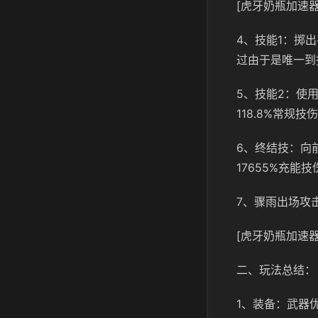
[虎牙奶瓶加速器
4、技能1：掷
过由于是唯一到
5、技能2：使
118.8%常规技
6、终结技：向
17655%充
7、骤雨出场攻
[虎牙奶瓶加速器
二、玩法总结：
1、装备：武器