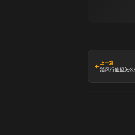
上一篇
←
踏风行仙盟怎么