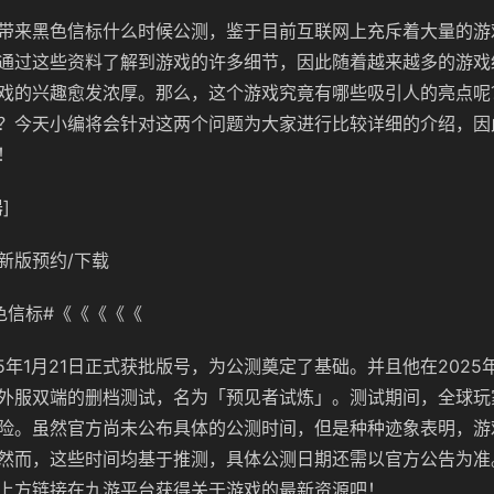
带来黑色信标什么时候公测，鉴于目前互联网上充斥着大量的游
通过这些资料了解到游戏的许多细节，因此随着越来越多的游戏
戏的兴趣愈发浓厚。那么，这个游戏究竟有哪些吸引人的亮点呢
？今天小编将会针对这两个问题为大家进行比较详细的介绍，因
！
]
新版预约/下载
色信标#《《《《《
5年1月21日正式获批版号，为公测奠定了基础。并且他在2025年1
外服双端的删档测试，名为「预见者试炼」。测试期间，全球玩
险。虽然官方尚未公布具体的公测时间，但是种种迹象表明，游戏
然而，这些时间均基于推测，具体公测日期还需以官方公告为准
上方链接在九游平台获得关于游戏的最新资源吧！