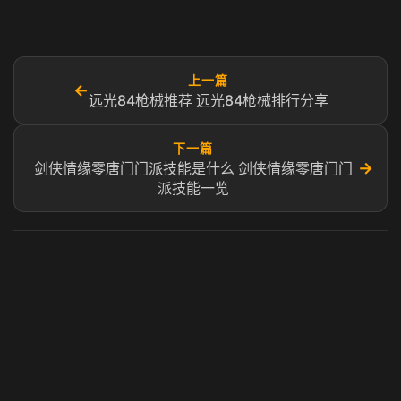
上一篇
←
远光84枪械推荐 远光84枪械排行分享
下一篇
→
剑侠情缘零唐门门派技能是什么 剑侠情缘零唐门门
派技能一览