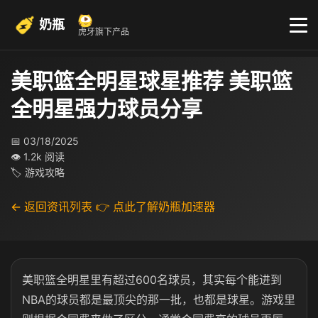
奶瓶
虎牙旗下产品
美职篮全明星球星推荐 美职篮
全明星强力球员分享​
📅 03/18/2025
👁 1.2k 阅读
🏷 游戏攻略
← 返回资讯列表
👉 点此了解奶瓶加速器
美职篮全明星里有超过600名球员，其实每个能进到
NBA的球员都是最顶尖的那一批，也都是球星。游戏里