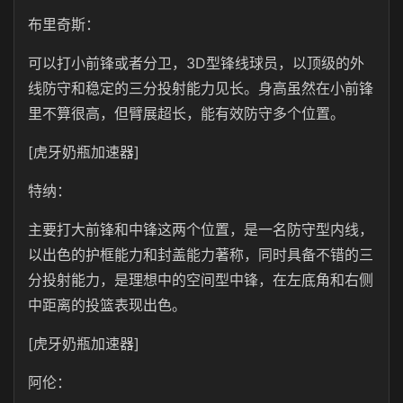
布里奇斯：
可以打小前锋或者分卫，3D型锋线球员，以顶级的外
线防守和稳定的三分投射能力见长。身高虽然在小前锋
里不算很高，但臂展超长，能有效防守多个位置。
[虎牙奶瓶加速器]
特纳：
主要打大前锋和中锋这两个位置，是一名防守型内线，
以出色的护框能力和封盖能力著称，同时具备不错的三
分投射能力，是理想中的空间型中锋，在左底角和右侧
中距离的投篮表现出色。
[虎牙奶瓶加速器]
阿伦：