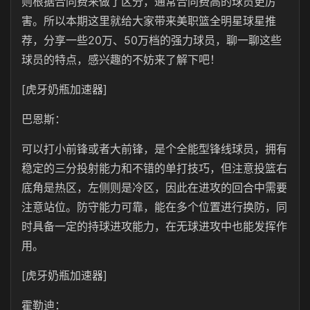
则根据合同费来做了区分，通常合同费高的球员更厉
害。所以本期这里就给大家带来美职篮全明星球星推
荐，分享一些20万、50万档的强力球员，聊一聊这些
球员的特点，感兴趣的不妨来了解下吧！
[虎牙奶瓶加速器]
巴恩斯：
可以打小前锋或者大前锋，是个全能型锋线球员，拥有
稳定的三分投射能力和不错的单打技巧，但注意投篮右
底角是热区，左侧则是冷区，因此在进攻的回合中需要
注意站位。防守能力可靠，能在多个位置进行换防，同
时具备一定的持球进攻能力，在无球进攻中也能发挥作
用。
[虎牙奶瓶加速器]
霍勒迪：