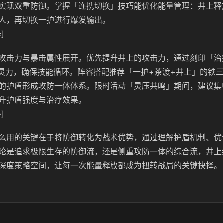
实现双重防御。掌握「连携切换」技巧能优化能量管理：井上释
人，再切换一护进行爆发输出。
]
攻击力与暴击属性展开。优先提升井上的攻击力，通过刻印「治
为灵力，确保技能循环。阵容搭配推荐「一护+茶渡+井上」的铁
的护盾形成攻防一体体系。限时活动「灵压共鸣」期间，建议集
升护盾强度与治疗效果。
]
么用的关键在于将防御转化为战术优势，通过理解护盾机制、优
论是追求极限生存的防御流，还是侧重攻防一体的综合流，井上
深度策略空间，让每一次能量释放都成为扭转战局的关键抉择。