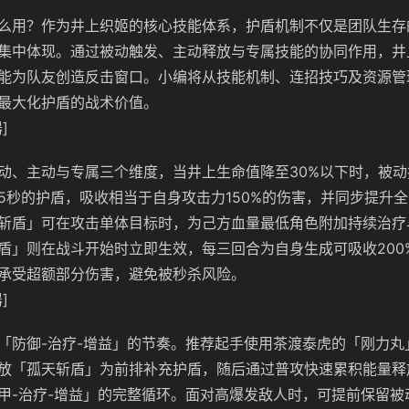
么用？作为井上织姬的核心技能体系，护盾机制不仅是团队生存
集中体现。通过被动触发、主动释放与专属技能的协同作用，井
能为队友创造反击窗口。小编将从技能机制、连招技巧及资源管
最大化护盾的战术价值。
]
动、主动与专属三个维度，当井上生命值降至30%以下时，被
5秒的护盾，吸收相当于自身攻击力150%的伤害，并同步提升全
斩盾」可在攻击单体目标时，为己方血量最低角色附加持续治疗
盾」则在战斗开始时立即生效，每三回合为自身生成可吸收200
承受超额部分伤害，避免被秒杀风险。
]
「防御-治疗-增益」的节奏。推荐起手使用茶渡泰虎的「刚力丸
放「孤天斩盾」为前排补充护盾，随后通过普攻快速累积能量释
甲-治疗-增益」的完整循环。面对高爆发敌人时，可提前保留被