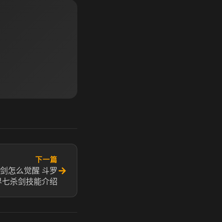
下一篇
→
剑怎么觉醒 斗罗
界七杀剑技能介绍