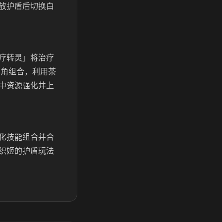
放护盾后切换白
疗转灵」将治疗
三角组合，利用茶
中资源强化井上
化技能组合并合
织姬的护盾玩法