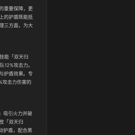
的重要保障，更
上的护盾既能抵
理三方面，为大
动技能「双天归
队12%攻击力。
与护盾效果。专
%攻击力伤害的
」吸引火力并破
放「双天归
动护盾，配合黑