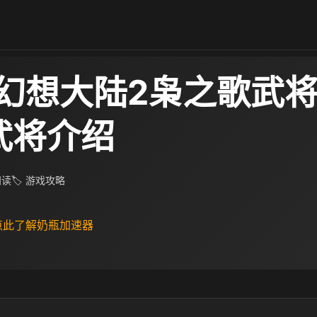
幻想大陆2枭之歌武
武将介绍
 阅读
🏷 游戏攻略
 点此了解奶瓶加速器