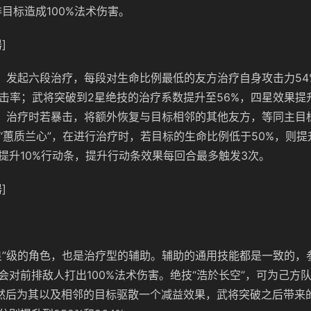
排目标造成100%法术伤害。
]
”，发起六段治疗，每段对生命比例最低的友方治疗自身攻击力54
暴击率；武将突破到2星绝技的治疗系数提升至56%，四星效果提
”，治疗时若暴击，将额外恢复与目标相邻的其他友方，等同主目
果“蕙质兰心”，在进行治疗时，若目标的生命比例低于50%，则提
提升10%行动条，提升行动条效果每回合最多触发3次。
]
良”级的角色，也是治疗型的辅助。辅助的通用技能都是一致的，
会对前排敌人打出100%法术伤害。绝技“浩於长空”，可为己方
，然后为其以及相邻的目标驱散一个减益效果，武将突破之后带来