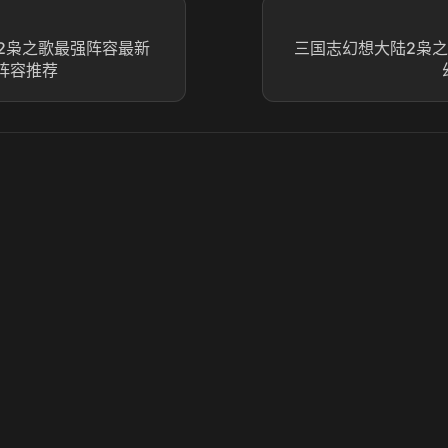
2枭之歌最强阵容最新
三国志幻想大陆2枭之
阵容推荐