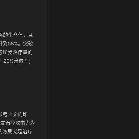
%的生命值，且
升到58%。突破
标所受治疗量的
升20%治愈率；
参考上文的即
队友治疗攻击力为
的效果就是治疗