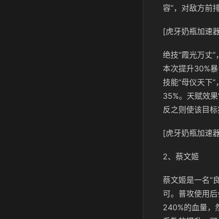
容”，对敌方前
[虎牙奶瓶加速器
绝技“霞光万丈
本次提升30%
技能“母仪天下
35%。天赋效
反之则使该目标
[虎牙奶瓶加速器
2、蔡文姬
蔡文姬是一名“
可。普攻使用后
240%的血量