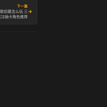
下一篇
→
歌招募怎么玩 三
幻2抽卡角色推荐
玩 Steam 用奶瓶 - 关键时刻奶你一口