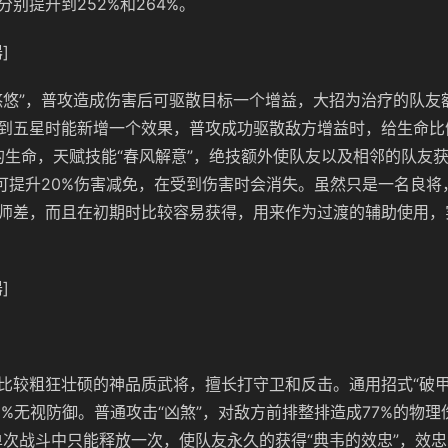
别提升到252%和264%。
]
悠悠”，普攻造成伤害后可驱散目标一个增益，大招为治疗的队友
到五星时能新增一个效果，普攻成功驱散敌方增益时，给生命比
%的生命，天赋技能“春风解意”，绝技额外使队友以及相邻的队友
果可提升20%伤害减免，在受到伤害时会消失。虽然只是一名良将
师差，而且在初期时比较容易获得，用来作为过渡的辅助使用，
]
比较粗狂壮硕的神品质武将，擅长打守卫和反击。通用招式“破甲
0%无视防御。普通攻击“凶煞”，对敌方前排整排造成77%的物理
单次战斗中只能释放一次，使队友永久的获得“典韦的效忠”，效