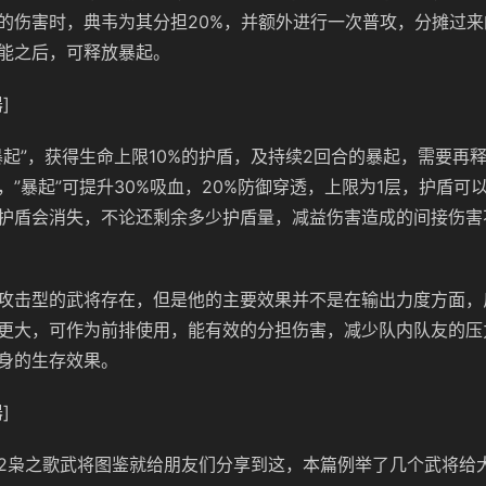
的伤害时，典韦为其分担20%，并额外进行一次普攻，分摊过
能之后，可释放暴起。
]
暴起”，获得生命上限10%的护盾，及持续2回合的暴起，需要再释
，”暴起”可提升30%吸血，20%防御穿透，上限为1层，护盾可
护盾会消失，不论还剩余多少护盾量，减益伤害造成的间接伤害
攻击型的武将存在，但是他的主要效果并不是在输出力度方面，
更大，可作为前排使用，能有效的分担伤害，减少队内队友的压
身的生存效果。
]
2枭之歌武将图鉴就给朋友们分享到这，本篇例举了几个武将给