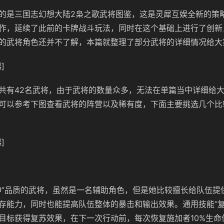
的是三国志幻想大陆2枭之歌武将图鉴，这是灵犀互娱全新的策
作，延续了此前的卡牌战斗玩法，同时在这个基础上进行了创新
的武将角色还并不了解，本篇就整理了部分武将的详细情况给大
]
共有42名武将，由于武将的数量众多，无法在单篇当中详细给
可以参考下图查看武将的阵营以及稀有度，下面主要挑选几个比
]
神”品质的武将，虽然是一名辅助角色，但是她比较擅长给队伍提
存能力，同时也能提高队伍整体的暴击和输出效果。通用技能“复苏
目标获得复苏效果，在下一次行动前，每次恢复施加者10%生命