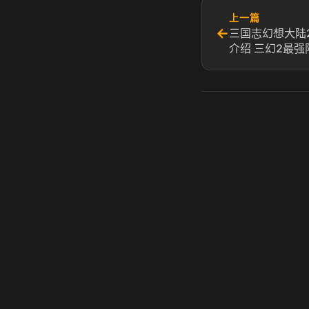
上一篇
←
三国志幻想大陆
介绍 三幻2最强
虎牙奶瓶加速器