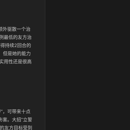
额外驱散一个治
例最低的友方治
获得持续2回合的
，但是她的能力
实用性还是很高
”，可带来十点
伤害。大招“立誓
忠的友方目标受到