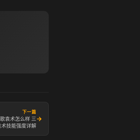
下一篇
→
歌袁术怎么样 三
袁术技能强度详解