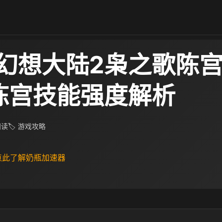
幻想大陆2枭之歌陈
陈宫技能强度解析
 阅读
🏷 游戏攻略
 点此了解奶瓶加速器