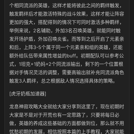
个相同流派的英雄，这样才能将彼此之间的羁绊触发，
触发羁绊后才能激活特殊的战斗效果，这样才能让阵容
更加的强大，搭配得到的情况下可同时激活多种羁绊，
举例来说，2名辅助，外加3名召唤英雄，就能同时触
发开场护盾，外加召唤炎雀。而等到之后开启了元素亲
和后，上阵3-5个属于同一个元素亲和组的英雄，还能
额外给队伍带来属性增益的buff。初期配队可以参考公
式，1坦克+1奶妈+2个同流派输出，剩下的一个位置根
据对手情况灵活的调整，需要高输出就补充同流派角色
触发3人羁绊，总之根据敌人情况选择具体的策略。
[虎牙奶瓶加速器]
龙息神寂攻略大全就给大家分享到这里了，现在初期时
大家是不是对于开荒也有一定思路了，只要将每日必
做，英雄的养成这些基础的方面都做到位，那么就不用
忧愁初期的发展，相信按照本篇的上手教程，大家就能