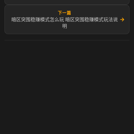
下一篇
→
暗区突围稳赚模式怎么玩 暗区突围稳赚模式玩法说
明
虎牙奶瓶加速器