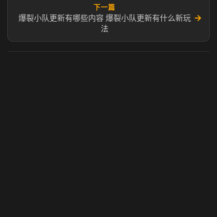
下一篇
→
爆裂小队更新有哪些内容 爆裂小队更新有什么新玩
法
虎牙奶瓶加速器
玩 Steam 用奶瓶 - 关键时刻奶你一口