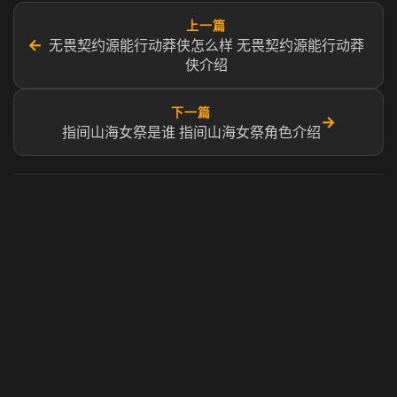
上一篇
←
无畏契约源能行动莽侠怎么样 无畏契约源能行动莽
侠介绍
下一篇
→
指间山海女祭是谁 指间山海女祭角色介绍