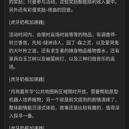
的奖励；只要参与活动，这些奖励都能顺利收入囊中。
另外还有彩蛋奖励-夜曲的回音。
[虎牙奶瓶加速器]
活动时间内，会限时返场时装等等的物品，有调香师-
铃兰香氛，先知-绿洲诗人，园丁-森之灵，以及爱哭鬼
的大叶柃之逝，还有求生者的随身物品植物香水，还有
家具白玉兰树以及幽萤树灯，以及三种归宿音乐的返
场。
[虎牙奶瓶加速器]
“月亮嘉年华”公共地图新区域限时开放，需要帮助原型
机器人培养植物；另一个就是前文提到的剧情演绎了，
整体剧情能沉浸式体验，故事还是比较有趣的，值得深
入探寻一番。
[虎牙奶瓶加速器]