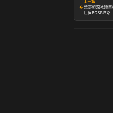
上一篇
←
荒野起源冰蹄巨
巨兽BOSS攻略​
虎牙奶瓶加速器