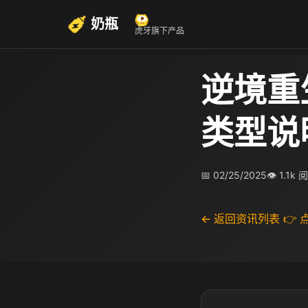
奶瓶
虎牙旗下产品
逆境重
类型说
📅 02/25/2025
👁 1.1k 
← 返回资讯列表
👉