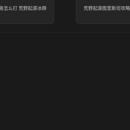
兽怎么打​ 荒野起源冰蹄
荒野起源图里斯坦攻略
© 2025 虎牙