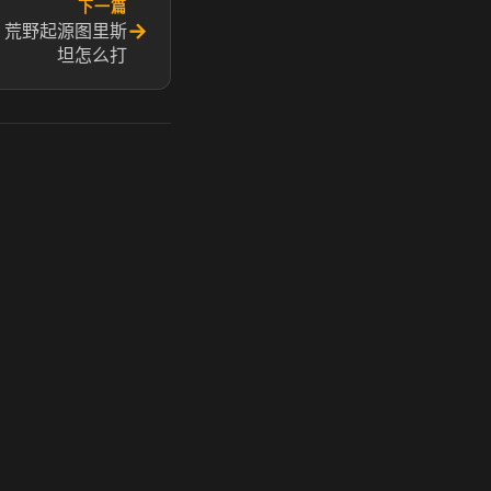
下一篇
→
 荒野起源图里斯
坦怎么打
玩 Steam 用奶瓶 - 关键时刻奶你一口
奶瓶加速器|广州虎牙信息科技有限公司. 保留所有权利.