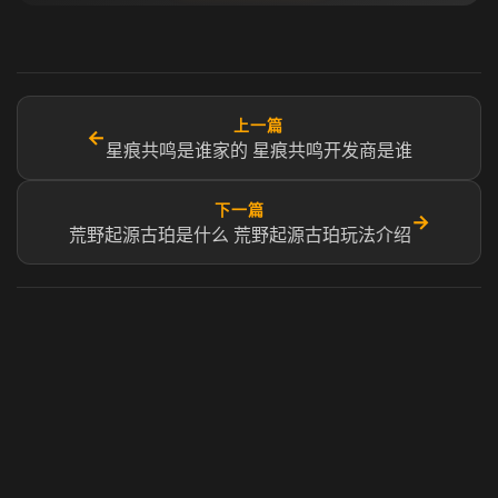
上一篇
←
星痕共鸣是谁家的 星痕共鸣开发商是谁
下一篇
→
荒野起源古珀是什么 荒野起源古珀玩法介绍