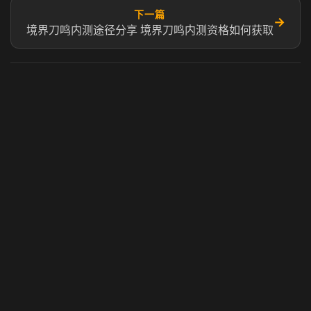
下一篇
→
境界刀鸣内测途径分享 境界刀鸣内测资格如何获取
虎牙奶瓶加速器
玩 Steam 用奶瓶 - 关键时刻奶你一口