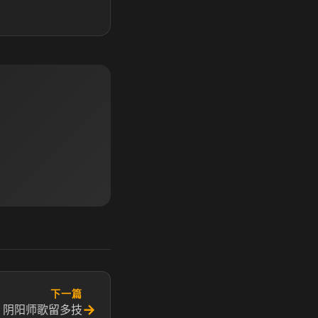
下一篇
→
 阴阳师歌留多技