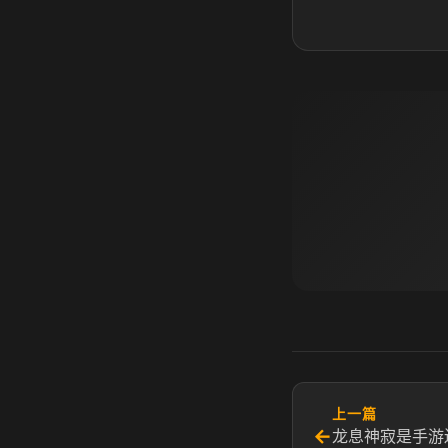
上一篇
←
龙息神寂是手游