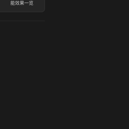
能效果一览
玩 Steam 用奶瓶 - 关键时刻奶你一口
奶瓶加速器|广州虎牙信息科技有限公司. 保留所有权利.