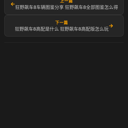
上一篇
←
狂野飙车8车辆图鉴分享 狂野飙车8全部图鉴怎么得
下一篇
→
狂野飙车8高配是什么 狂野飙车8高配版怎么玩