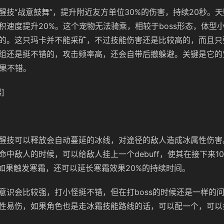
醒技“战意鼓舞”，提升附近友方单位30%的伤害，持续20秒。天
积速度提升20%。这个宠物无法骑乘，相较于boss形态，体型
的。这只玛卡并不能采矿，不过技能伤害还是比较高的，而且只
组还是挺不错的，攻击频率高，还会自带后撤躲避。关键是它的
效果不错。
]
醒技可以释放会自动蔓延的冰线，对途径的敌人造成冰属性伤害
命中敌人的时候，可以给敌人挂上一个debuff，使其在接下来1
，如果触发寒霜，还可以延长寒霜效果20%的持续时间。
意识会比较强，打小怪挺不错，但在打boss的时候还是一样的
性易伤，如果角色也是走冰霜技能路线的话，可以配一个，可以