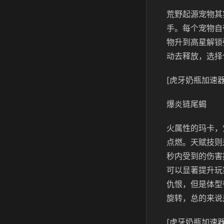
荒野起源宠物其
手。每个宠物自
物升到高星解锁
动去释放，选择
[虎牙奶瓶加速器
爆炎链尾蝎
火属性的玛卡，
点燃。天赋技则是
秒内受到的伤害
可以显著提升玩
仇恨，但是体型
旋转，总的来说
[虎牙奶瓶加速器