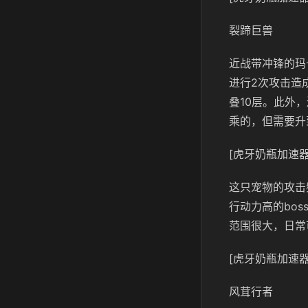
裂蹄巨兽
近战带冲锋的玛
进行2次攻击造
叠10层。此外
乘的，但需要升
[虎牙奶瓶加速器
这只宠物的攻击
行动力高的bo
范围很大，日常
[虎牙奶瓶加速器
风茸行者