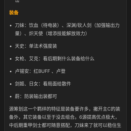
击
装备
刀妹：饮血（待电装）、深渊/砍人剑（加强输出力
量）、炽天使（增添技能解放效力）
天史：单法术强度装
女枪、艾克：看后期剩什么装备给什么
卢锡安：红BUFF 、卢登
剑姬、日女：看局面给散件
蔚：防装输出装都可
源筹划这一个羁绊的特征是装备要许多，撇开主C的装
备外，其它装备以至于没去组合。6源提高优点极大，
中后期重甲剑士都可随意搭配，刀妹来了就可以稳住生