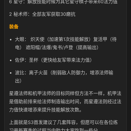
6 星守：解放技能时候为其它星守棋子带来60法力值
2 秘术师：全部友军获取30磨抗
装备
大眼： 炽天使（加速第1次技能解放）复活甲（待
电） 遮阳帽/法爆/鬼书/卢登（提高输出）
佐伊：圣杯（更快给友军带来法力值）
波比：离子火苗（削弱敌人防御力，增添法师输
出）
星遵法师和机甲法师的目标同样但方法不一样，机甲法
是借助前排来给法师制造输出时间，而星遵法则经过法
力值快速增添来提升技能解放次数。
上面就是S3首发建议了几套阵容，但愿可以在各位练
习最新赛季的过程当中助力大家吃到一些分。