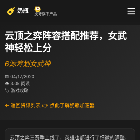
奶瓶
虎牙旗下产品
云顶之弈阵容搭配推荐，女武
神轻松上分
6源筹划女武神
📅 04/17/2020
👁 3.0k 阅读
🏷 游戏攻略
← 返回资讯列表
👉 点此了解奶瓶加速器
云顶之弈三赛季上线了，英雄也都进行了细微的调整，