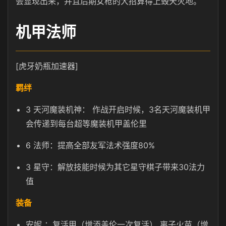
会显现出来，并且后期女枪的大招算得上毁天灭地。
机甲法师
[虎牙奶瓶加速器]
羁绊
3 天河魔装机神： 作战开启时候，3名天河魔装机甲
会传递到每台超等魔装机甲盖伦里
6 法师：提高全部友军法术强度80%
3 星守：解放技能时候为其它星守棋子带来30法力
值
装备
安妮 ：复活甲（增添盖伦一次复活） 离子火苗（增