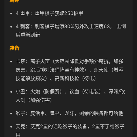
羁绊
4 重甲：重甲棋子获取250护甲
4 刺客：刺客棋子增添80%另外攻击速度6S， 击倒
后重新刷新
装备
卡莎：离子火苗（大范围降低对手额外魔抗，加强
伤害，跳后排对法师阵容有神效）、炽天使（增添
技能解放频次）、高新科技枪（待电）
小丑：火炮（防假赛）、饮血（待电装）、深渊/砍
人剑（加强伤害）
猴子：复活甲、鬼书、龙牙，剩余的装备都可给他
艾克：艾克2星的话吃猴子的装备，2星不了给猴子
用