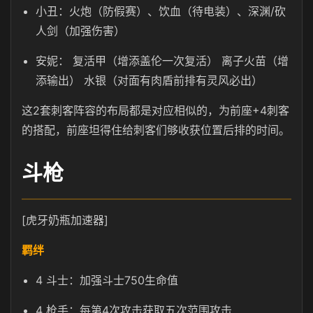
小丑：火炮（防假赛）、饮血（待电装）、深渊/砍
人剑（加强伤害）
安妮： 复活甲（增添盖伦一次复活） 离子火苗（增
添输出） 水银（对面有肉盾前排有灵风必出）
这2套刺客阵容的布局都是对应相似的，为前座+4刺客
的搭配，前座坦得住给刺客们够收获位置后排的时间。
斗枪
[虎牙奶瓶加速器]
羁绊
4 斗士：加强斗士750生命值
4 枪手：每第4次攻击获取五次范围攻击