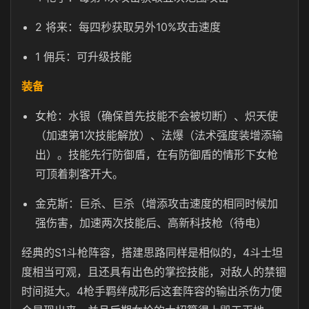
2 将来：每四秒获取另外10%攻击速度
1 佣兵：可升级技能
装备
女枪：水银（确保首先技能不会被切断）、炽天使
（加速第1次技能解放）、法爆（法术强度装增添输
出）。技能先行防御盾，在有防御盾的情形下女枪
可顶着刺客开大。
金克斯：巨杀、巨杀（增添攻击速度的相同时候加
强伤害，加速两次技能后、高新科技枪（待电）
经典的S1斗枪阵容，搭建思路同样是相似的，4斗士坦
度相当可观，且还具有出色的掌控技能，对敌人的禁锢
时间挺大。4枪手羁绊成形后这套阵容的输出杀伤力便