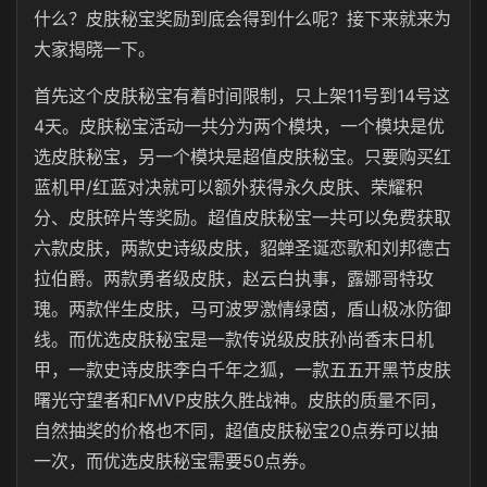
什么？皮肤秘宝奖励到底会得到什么呢？接下来就来为
大家揭晓一下。
首先这个皮肤秘宝有着时间限制，只上架11号到14号这
4天。皮肤秘宝活动一共分为两个模块，一个模块是优
选皮肤秘宝，另一个模块是超值皮肤秘宝。只要购买红
蓝机甲/红蓝对决就可以额外获得永久皮肤、荣耀积
分、皮肤碎片等奖励。超值皮肤秘宝一共可以免费获取
六款皮肤，两款史诗级皮肤，貂蝉圣诞恋歌和刘邦德古
拉伯爵。两款勇者级皮肤，赵云白执事，露娜哥特玫
瑰。两款伴生皮肤，马可波罗激情绿茵，盾山极冰防御
线。而优选皮肤秘宝是一款传说级皮肤孙尚香末日机
甲，一款史诗皮肤李白千年之狐，一款五五开黑节皮肤
曙光守望者和FMVP皮肤久胜战神。皮肤的质量不同，
自然抽奖的价格也不同，超值皮肤秘宝20点券可以抽
一次，而优选皮肤秘宝需要50点券。