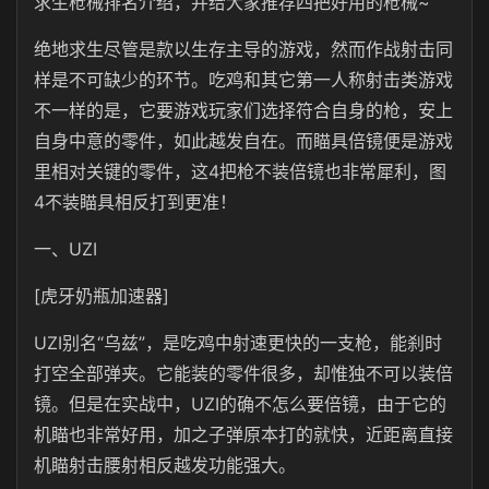
求生枪械排名介绍，并给大家推荐四把好用的枪械~
绝地求生尽管是款以生存主导的游戏，然而作战射击同
样是不可缺少的环节。吃鸡和其它第一人称射击类游戏
不一样的是，它要游戏玩家们选择符合自身的枪，安上
自身中意的零件，如此越发自在。而瞄具倍镜便是游戏
里相对关键的零件，这4把枪不装倍镜也非常犀利，图
4不装瞄具相反打到更准！
一、UZI
[虎牙奶瓶加速器]
UZI别名“乌兹”，是吃鸡中射速更快的一支枪，能刹时
打空全部弹夹。它能装的零件很多，却惟独不可以装倍
镜。但是在实战中，UZI的确不怎么要倍镜，由于它的
机瞄也非常好用，加之子弹原本打的就快，近距离直接
机瞄射击腰射相反越发功能强大。