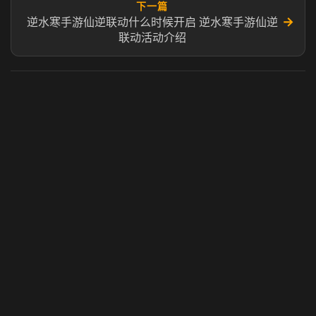
下一篇
→
逆水寒手游仙逆联动什么时候开启 逆水寒手游仙逆
联动活动介绍
虎牙奶瓶加速器
玩 Steam 用奶瓶 - 关键时刻奶你一口