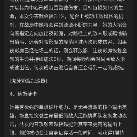
并以其为中心形成范围黯蚀伤害，目标每损失1%的生
命，本次伤害就会提升1%，配合上被动击败增伤的机
制，在战局中她将会得到源源不断的力量，她的大招会
向着指定方向放出夜影魔，对路径上的敌人形成黯蚀输
出值后，还会对夜影魔的降落区域再次形成伤害，如果
夜影魔已经在场上的话，则会释放影，让夜影魔恢复全
部的生命并持续施法5秒，期间每秒都会对周围敌人形
成输出值，每次成功击败后自身还会得到一定的威能。
[虎牙奶瓶加速器]
4、纳斯捷卡
她拥有极强的单点破坏能力，是无畏流派的核心输出英
雄，能直接突袭生命最低的敌人还能协同队友来发动攻
击，队友的普攻频率越快越能为其带来更高的输出上
限，她的被动会让自身每存活一段时间，就获得1层持