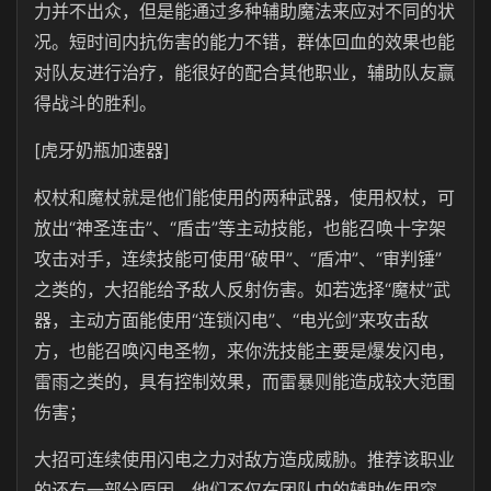
力并不出众，但是能通过多种辅助魔法来应对不同的状
况。短时间内抗伤害的能力不错，群体回血的效果也能
对队友进行治疗，能很好的配合其他职业，辅助队友赢
得战斗的胜利。
[虎牙奶瓶加速器]
权杖和魔杖就是他们能使用的两种武器，使用权杖，可
放出“神圣连击”、“盾击”等主动技能，也能召唤十字架
攻击对手，连续技能可使用“破甲”、“盾冲”、“审判锤”
之类的，大招能给予敌人反射伤害。如若选择“魔杖”武
器，主动方面能使用“连锁闪电”、“电光剑”来攻击敌
方，也能召唤闪电圣物，来你洗技能主要是爆发闪电，
雷雨之类的，具有控制效果，而雷暴则能造成较大范围
伤害；
大招可连续使用闪电之力对敌方造成威胁。推荐该职业
的还有一部分原因，他们不仅在团队中的辅助作用突