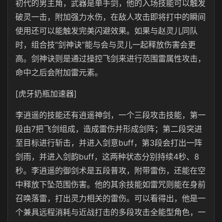
初代的男主角，武器是单手剑，他的入场技能可以触发
破灵一击，附加强力水伤，在敌人攻击即将打中的瞬间
使用还可以能触发完美闪避效果。如果与赵灵儿同队
时，组合技“剑神诀”能与会与灵儿一起释放伤害会更
高。剑神诀则是通过操控飞剑来进行范围雷属性攻击，
命中之后会附加雷元素。
[虎牙奶瓶加速器]
李逍遥的技能还有逍遥神剑，一个三段攻击技能，第一
段由7把飞剑组成，造成雷伤并形成剑阵；第二段突进
至目标进行斩击，并进入剑意buff，第3段会打出一阵
剑雨，并进入剑韵buff，这两种状态分别持续4秒、8
秒。李逍遥的御剑术是五段普攻，附带雷伤，还能在空
中释放下坠范围伤害。他的其余技能如雷咒则能在身前
召唤落雷，打出灵力相关的雷伤。可以看得出，他是一
个兼具远程消耗与近战打击的多段攻击全能型角色，一