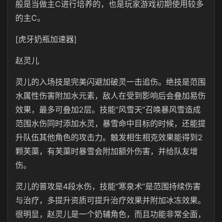
般是当做主C进行培养的，也是玩家游戏初期使用较多
的主C。
[虎牙奶瓶加速器]
赵灵儿
灵儿的入场技是完美闪避加破灵一击追伤。绝技是范围
水属性伤害附加水元素，敌人在受到影响后会叠加易伤
效果，最多可叠加2层。技能“风雪天”召唤暴风雪造成
范围水伤同时添加水灵，暴雪命中目标的时候，还能提
升队伍其他角色的攻击力。触发相生相克效果能得到2
颗芙蕖，有芙蕖时暴雪会附加额外伤害，并给队友增
伤。
灵儿的普攻是4段水伤，技能“寒泉术”是范围持续伤害
与治疗，多提升资质可提升治疗效果并附加冰冻效果。
很明显，赵灵儿是一个奶辅角色，而且功能非常全面，