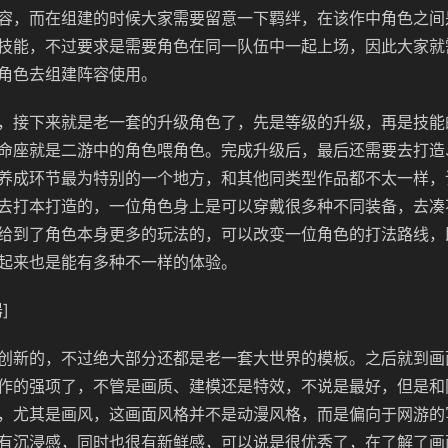
容，而在组建的时候大家需要留意一下羁绊，在该作中角色之间
技能，不过要求是需要角色在同一队伍中一起上场，因此大家就
角色去组建阵容使用。
，接下来就是老一套的升级角色了，先是等级的升级，再是技能
命座就是二游中的角色喂角色。完成升级后，最后还需要去打造
养成环节最为特别的一个地方，和其他同类型作品都不太一样，
去打本打造的，一位角色身上是可以穿戴很多种不同装备，去凑
给到了角色本身更多的玩法的，可以改变一位角色的打法路线，
起来也是能有多种不一样的体验。
]
创新的，不过绝大部分还都是老一套大世界的模板。之后就到画
作的强项了，不管是画质、建模还是特效，不说是最好，但是和
，尤其是画风，这画面风格并不是动漫风格，而是偏向于网游的
有沉浸感，同时也很有新鲜感，可以说是很优秀了，在了解了画