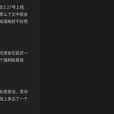
2.27号上线
那么下文中就会
知道她好不好用
光球会在延迟一
个强制眩晕效
长按发动，发动
础上多出了一个