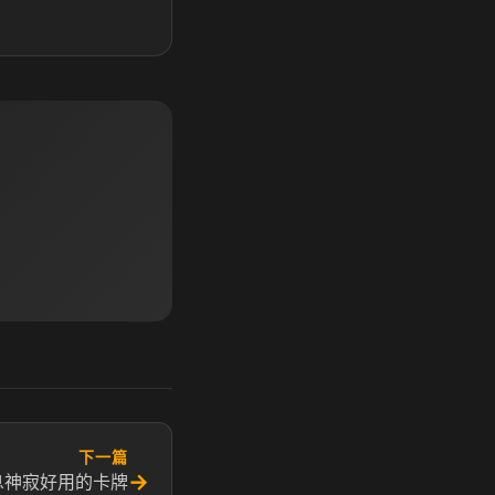
下一篇
→
息神寂好用的卡牌