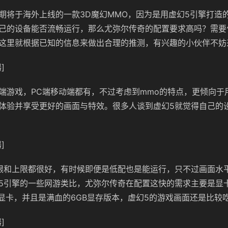
期将于海外上线的一款3D魔幻MMO，因为是用虚幻5引擎打造
己的设备能否流畅运行，那么尤弥尔传奇的配置要求高吗？需要
这里就根据已知的信息来做出合理的推测，有兴趣的小伙伴不妨
]
端游戏，PC端移动端都有，不过考虑到mmo的特点，更倾向于
体验并享受更好的画面与特效。很多人谈到虚幻5就觉得自己的
]
限和上限都很好，有时候即便是低配也是能运行，只不过画面水
5引擎的一些网游类比，尤弥尔传奇在配置这快的需求主要是显
0的显卡，并且是满血的6GB显存版本，虚幻5的游戏画面还是比较
]