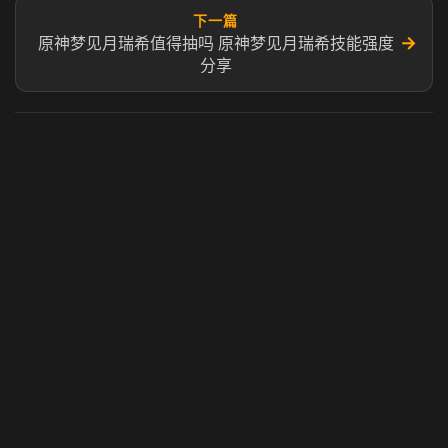
下一篇
→
原神梦见月瑞希值得抽吗 原神梦见月瑞希技能强度
分享
虎牙奶瓶加速器