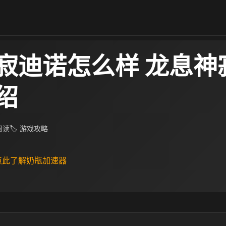
寂迪诺怎么样 龙息神
绍
 阅读
🏷 游戏攻略
 点此了解奶瓶加速器