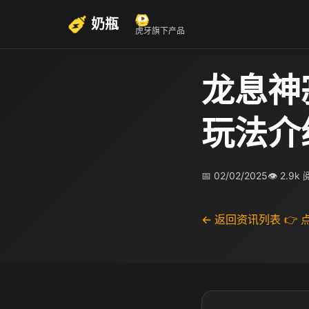
奶瓶
虎牙旗下产品
龙息神
玩法介
📅 02/02/2025
👁 2.9k
← 返回资讯列表
👉