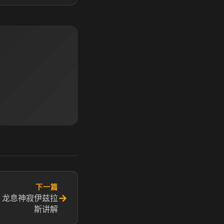
下一篇
→
 龙息神寂伊兹拉
斯讲解