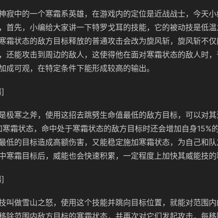
神寂中的一个寒霜系英雄，在游戏内的定位是近战战士，今天小
，首先，小编给大家讲一下特罗戈耳的技能，它的被动技是低温
寒霜状态的敌方目标释放的普通攻击会改为旋风斩，旋风斩不仅
，还能攻击到周边的敌人，这使得他在面对寒霜状态的敌人时，
加成可观，在特定条件下能形成较高的输出。
]
是极寒之斧，使用这招去跳劈生命值最低的敌方目标，可以对其
施加寒霜状态，命中处于寒霜状态的敌方目标时还会增加自身15%
最低的目标造成高额伤害，又能稳定施加寒霜状态，为自己和队
中寒霜目标后，威能也会快速积累，一定程度上加快其威能技的
]
技叫做雪山之怒，使用这个技能并跳向目标位置，就能对范围内
移除范围内敌方目标的寒霜状态，并再次对它们发起攻击，每移