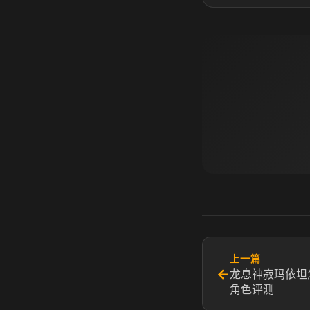
上一篇
←
龙息神寂玛依坦
角色评测