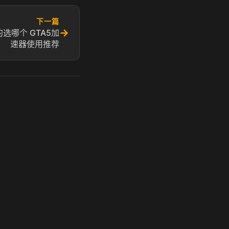
下一篇
→
选哪个 GTA5加
速器使用推荐
玩 Steam 用奶瓶 - 关键时刻奶你一口