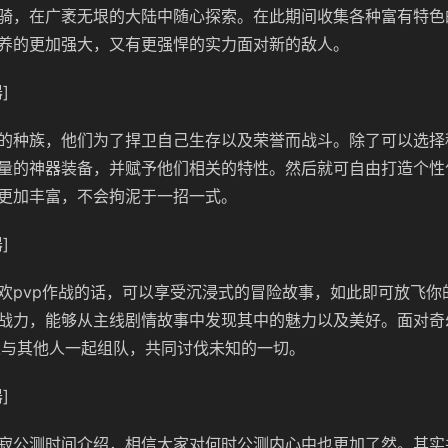
骑，在广袤无垠的大陆中随心探索。在此期间收集各种富有特色
养的更加强大，又有更强悍的实力面对新的敌人。
]
的种族，他们为了捍卫自己生存以及荣誉而战斗。除了可以选择
量的神器装备，并赋予他们相关的特性。然后就可自由打造个性
更加丰富，不会拘泥于一招一式。
]
欢pvp作战的话，可以享受沉浸式的冒险故事，如此即可放飞你
战力，能够从主线剧情故事中发现其中的魅力以及美好。面对奇
可以与其他人一起组队，共同讨伐未知的一切。
]
寂公测时间介绍，相信大家对何时公测内心中也更加了然。其实