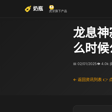
奶瓶
虎牙旗下产品
龙息神
么时候
📅 02/01/2025
👁 4.0k
← 返回资讯列表
👉