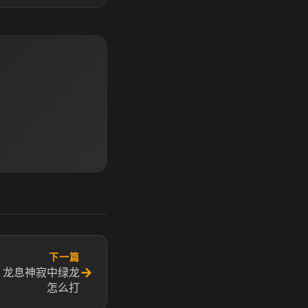
下一篇
→
 龙息神寂中绿龙
怎么打