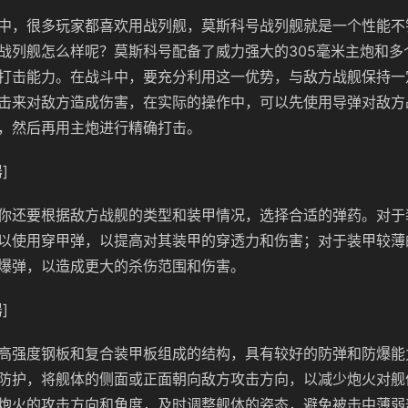
中，很多玩家都喜欢用战列舰，莫斯科号战列舰就是一个性能不
战列舰怎么样呢？莫斯科号配备了威力强大的305毫米主炮和多
打击能力。在战斗中，要充分利用这一优势，与敌方战舰保持一
击来对敌方造成伤害，在实际的操作中，可以先使用导弹对敌方
，然后再用主炮进行精确打击。
]
你还要根据敌方战舰的类型和装甲情况，选择合适的弹药。对于
以使用穿甲弹，以提高对其装甲的穿透力和伤害；对于装甲较薄
爆弹，以造成更大的杀伤范围和伤害。
]
高强度钢板和复合装甲板组成的结构，具有较好的防弹和防爆能
防护，将舰体的侧面或正面朝向敌方攻击方向，以减少炮火对舰
炮火的攻击方向和角度，及时调整舰体的姿态，避免被击中薄弱