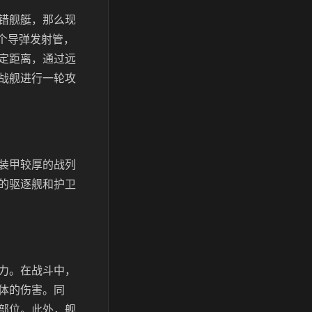
错舰艇，那么现
个导弹发射管，
定距离，通过远
战舰进行一轮攻
装甲较厚的战列
的驱逐舰和护卫
力。在战斗中，
体的伤害。同
部位。此外，舰