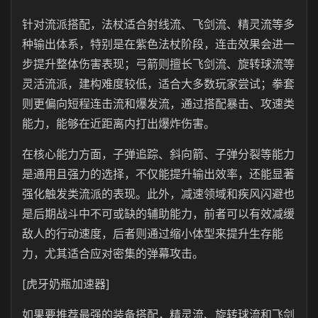
针对流派搭配，法杖适合射线流、飞剑流、精灵流等多
种输出体系，特别是在紫色法杖阶段，连击效果会进一
步提升整体伤害表现；弓箭则擅长飞剑流、旋转球流等
灵活流派，建构难度较低，适合大多数玩家尝试；拳套
则更偏向短程连击流和爆发流，通过搭配暴击、攻速类
能力，能够在近距离内打出爆炸伤害。
在核心能力方面，子弹追踪、斜向箭、子弹分裂等能力
是通用且强力的选择，不仅能提升输出效率，还能显著
强化触发类流派的表现。此外，减速领域和疾风闪避也
是后期战斗中不可或缺的辅助能力，前者可以有效减缓
敌人的行动速度，后者则通过缩小体型来提升生存能
力，尤其适合应对密集的弹幕攻击。
[虎牙奶瓶加速器]
如果要推荐最强的装备搭配，精灵流、旋转球流和飞剑