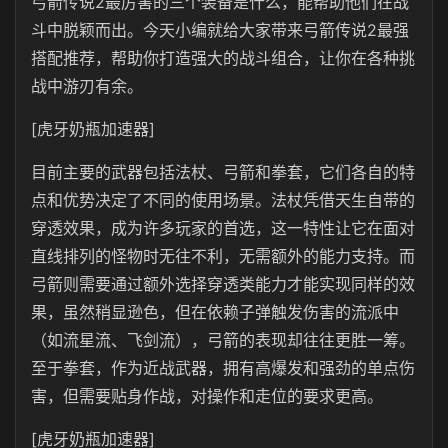
弓箭传说2最厉害的三个装备是什么，能帮助他们在战
斗中脱颖而出。今天小编就给大家带来弓箭传说2最强
搭配推荐，帮助你打造强大的战斗组合，让你在各种挑
战中游刃有余。
[虎牙奶瓶加速器]
目前主要的武器包括法杖、弓箭和拳套，它们各自的特
点和优势决定了不同的使用场景。法杖凭借天生自带的
穿透效果，成为许多玩家的首选，这一特性让它在面对
直线排列的怪物时无往不利，无需额外的能力支持。而
弓箭则需要通过额外选择穿透类能力才能实现同样的效
果，虽然稍显逊色，但在依赖子弹触发伤害的流派中
（如流星流、飞剑流），弓箭的表现却往往更胜一筹。
至于拳套，作为近战武器，拥有高爆发和强劲的单点伤
害，但需要贴身作战，对操作和走位的要求更高。
[虎牙奶瓶加速器]