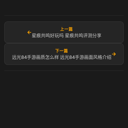
上一篇
←
星痕共鸣好玩吗 星痕共鸣评测分享
下一篇
→
远光84手游画质怎么样 远光84手游画面风格介绍