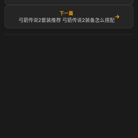
下一篇
→
弓箭传说2套装推荐 弓箭传说2装备怎么搭配
虎牙奶瓶加速器