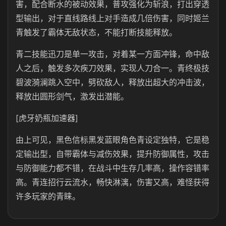
害，配合断水的被动效果，普攻强化为斩浪，打出穿透
型输出，对于直线路线上对手造成几倍伤害，同时姬兰
青触发了霸体无敌状态，不能打断技能释放。
青二技能迅刀是单一攻击，对着某一方面冲锋，命中敌
人之后，触发多次疾刀效果，实现人刀合一。青终极技
碧波漪澜跳入空中，劈砍敌人，释放出超大的冲击波，
释放出圆形剑气，激发出潜能。
[虎牙奶瓶加速器]
由上可见，黑色信标黑发蓝眼角色青设定独特，它是稳
定输出型，自带霸体与减伤效果，提升防御属性，攻击
与防御能力都不错，在战斗中生存几率高，操作容错率
高。青连招行云流水，畅快淋漓，伤害又高，难怪获得
许多玩家的青睐。