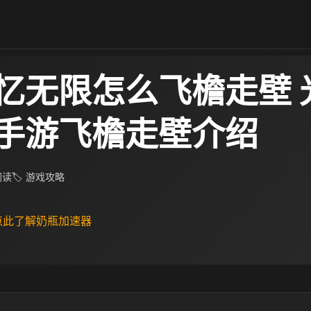
忆无限怎么飞檐走壁 
手游飞檐走壁介绍
 阅读
🏷 游戏攻略
 点此了解奶瓶加速器