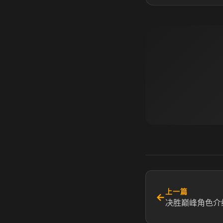
上一篇
←
决胜巅峰角色介