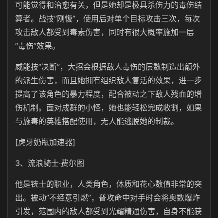
可能觉得和治愈有关，但是她却是极具杀伤力的毒伤结
算者。战技”刚愎”，使用后对单个目标攻击三次，每次
攻击敌人都受到毒素伤害，同时有很大概率施加一层
“毒伤”效果。
威能技”决断”，大招会根据敌人毒伤的层数制造出额外
的派生伤害，而且她拥有组织敌人复活的效果，进一步
提高了该角色的暴力程度，配合被动之下敌人残血的增
伤机制。面对成群的小怪，她也能轻松完成收割，如果
与施毒的英雄搭配使用，无人能逃脱她的制裁。
[虎牙奶瓶加速器]
3、流浪骑士·费尔图
他是铳士的职业，人类角色，体质和花心数值非常的突
出。被动”不经意引燃”，普攻命中对手时会将奥数爆炸
引发，范围内的敌人都受到光耀精通伤害，自身不能获