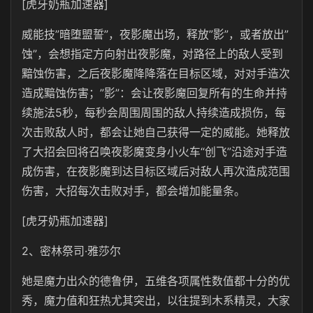
[虎牙奶瓶加速器]
威能技”暗堕盟誓”，夜影魔出场，释放”影”，或者放出”
蚀”，会想指定方向射出夜影魔，对路径上的敌人受到
黯蚀伤害，之后夜影魔降降落在目标区域，对对手造次
造成黯蚀伤害；”影”：会让夜影魔回复所有的生命并持
续施法5秒，每秒会周围周围的敌人持续造成损伤，每
次击败敌人时，都会让她自己获得一定的威能。她释放
了大招会回将召唤夜影魔变身小火车“创飞”沿途对手造
成伤害，在夜影魔到达目标区域后对敌人再次造成范围
伤害，大招每次击败对手，都会增加能量条。
[虎牙奶瓶加速器]
2、密林祭司·雅莎尔
她是魔力出众的德鲁伊，五维各项属性数值都十分的优
秀，魔力值和狂热尤其突出，以往提到木系精灵，大家