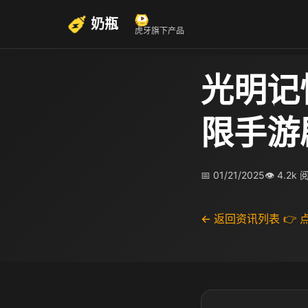
奶瓶
虎牙旗下产品
光明记
限手游
📅 01/21/2025
👁 4.2k
← 返回资讯列表
👉