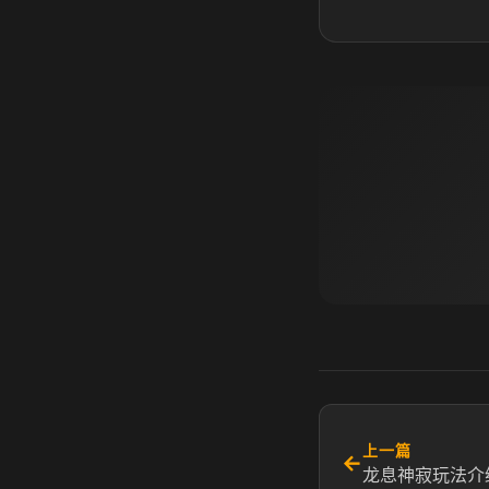
上一篇
←
龙息神寂玩法介