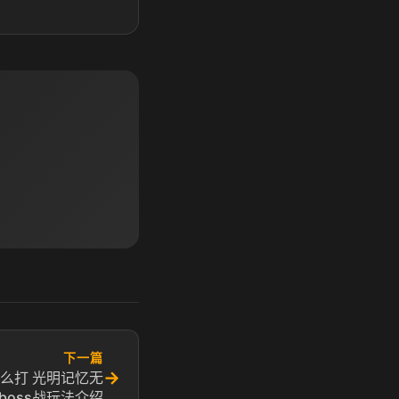
下一篇
→
怎么打 光明记忆无
boss战玩法介绍