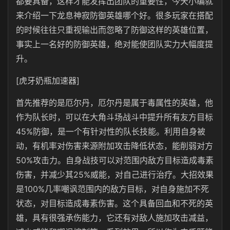
都要具备，这样才能发挥出团队的重要性，今天小编就
来介绍一下龙息神寂防御英雄哪个好。很多玩家在搭配
的时候往往只重视输出而忽略了防御这样的英雄位置，
事实上一名好的防御英雄，绝对能使团队实力大幅度提
升。
[虎牙奶瓶加速器]
首先推荐的是厄尔丹，厄尔丹是属于毒属性的英雄，他
作为队长时，可以在大角斗场战斗中提升所有友方目标
45%防御，是一个有针对性的队长技能。利用自身被
动，有机率对伤害来源附加攻击降低状态，能削弱对方
50%攻击力。自身战技可以对范围内敌方目标造成毒素
伤害，并减少其25%威能，对自己进行治疗。大招效果
是100%几率嘲讽范围内的敌方目标，对自身施加不死
状态，对目标造成毒素伤害。这个具备回血和不死的英
雄，具有很强承伤能力，它还有对敌人施加攻击减益，