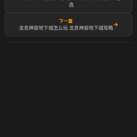
选
下一篇
→
龙息神寂地下城怎么玩 龙息神寂地下城攻略
虎牙奶瓶加速器