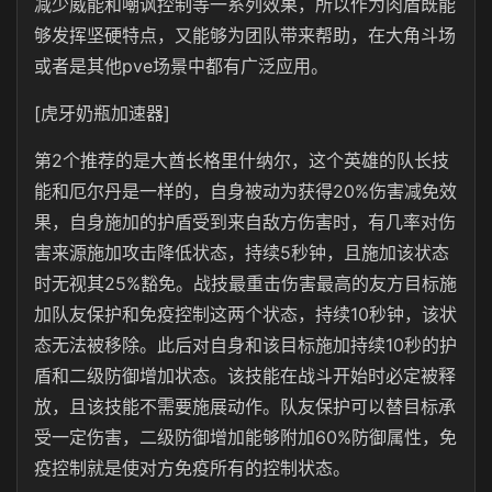
减少威能和嘲讽控制等一系列效果，所以作为肉盾既能
够发挥坚硬特点，又能够为团队带来帮助，在大角斗场
或者是其他pve场景中都有广泛应用。
[虎牙奶瓶加速器]
第2个推荐的是大酋长格里什纳尔，这个英雄的队长技
能和厄尔丹是一样的，自身被动为获得20%伤害减免效
果，自身施加的护盾受到来自敌方伤害时，有几率对伤
害来源施加攻击降低状态，持续5秒钟，且施加该状态
时无视其25%豁免。战技最重击伤害最高的友方目标施
加队友保护和免疫控制这两个状态，持续10秒钟，该状
态无法被移除。此后对自身和该目标施加持续10秒的护
盾和二级防御增加状态。该技能在战斗开始时必定被释
放，且该技能不需要施展动作。队友保护可以替目标承
受一定伤害，二级防御增加能够附加60%防御属性，免
疫控制就是使对方免疫所有的控制状态。