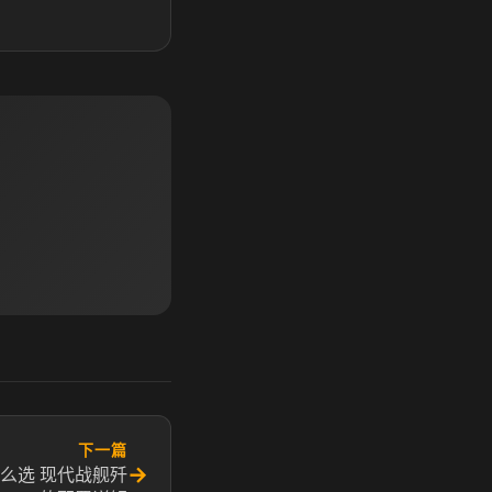
下一篇
→
么选 现代战舰歼