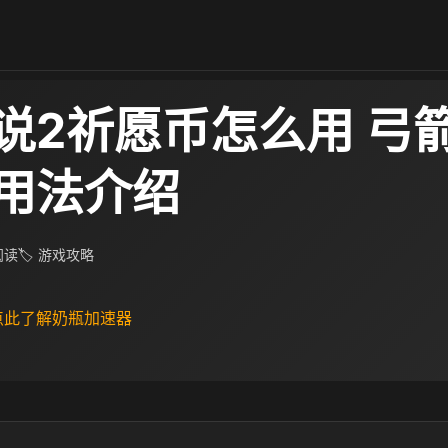
说2祈愿币怎么用 弓
用法介绍
 阅读
🏷 游戏攻略
 点此了解奶瓶加速器