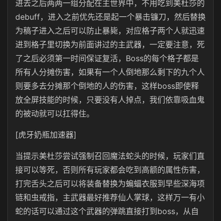
进去之后两两一组分配在主世界中，不用吃到美杜莎的
debuff，进入之前优先还是起一个暴击镰刀，然后替换
为稿子进入之后可以防止暴毙，对应格子两个人就迅速
进到格子里切换为前面讲过的主武器，一定要注意，死
了之后必须第一时间保证复活，Boss的每个格子都是
所有人分摊伤害，如果有一个人倒地那么剩下的九个人
则要多去分摊那个倒地的人的伤害，这样boss即使释
放全屏技能的时候，只要没有人掉点，我们依靠吸血鬼
的被动就可以扛得住。
[虎牙奶瓶加速器]
当提示美杜莎尝试强制召回魔法蛇头的时候，玩家们直
接可以等死，否则所有玩家都会吃到高额的属性伤害，
打完舌头之后可以将装备替换为蝙蝠衣服到早些深海项
链和虫戒指，主武器最好推荐仙人掌球，这样万一有小
蛇的话可以通过这个武器的弹跳直接打到boss，从自