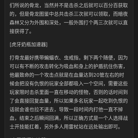
们所说的骨龙，当然并不是击杀之后就可以百分百获取
的，但是骨龙图鉴中总共击杀三次就可以领取，而暗夜
森林又分为外围和深处，一般外围打个两三次就可以直
接获得了。
[虎牙奶瓶加速器]
打骨龙最好携带蝙蝠衣、虫戒指，剩下两个随便，因为
可以有不断的攻击转化为吸血和身上的护盾抗住伤害，
他最致命的一个攻击点就是在血量达到20管左右的时
候会把没有仇恨的玩家全部都吸入一个空间，需要这些
玩家限时击杀里面一直在移动的怪物，否则的话时间到
了会直接回复血量，所以如果多名玩家一起吃到仇恨的
话就会谁也拉不进去，导致一段时间内打他一直不掉
血，结束之后瞬间回满，所以正确方式是一个人选择战
士开技能扛着，另外多人用雷杖站在远处输出即可。