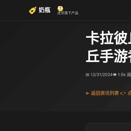
奶瓶
虎牙旗下产品
卡拉彼
丘手游
📅 12/31/2024
👁 1.5k 
← 返回资讯列表
👉