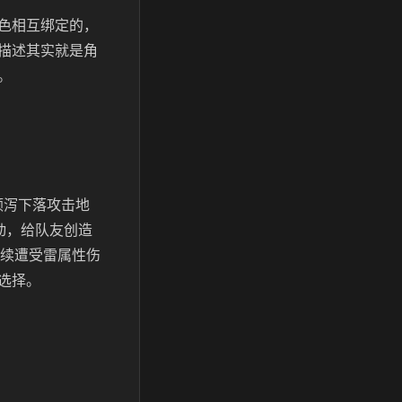
色相互绑定的，
描述其实就是角
。
倾泻下落攻击地
动，给队友创造
持续遭受雷属性伤
选择。