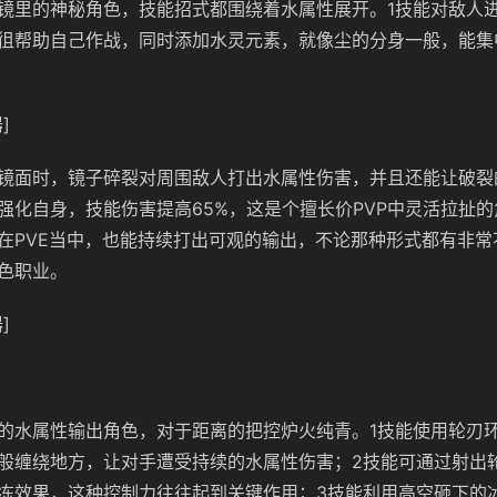
镜里的神秘角色，技能招式都围绕着水属性展开。1技能对敌人
徂帮助自己作战，同时添加水灵元素，就像尘的分身一般，能集
]
镜面时，镜子碎裂对周围敌人打出水属性伤害，并且还能让破裂
强化自身，技能伤害提高65%，这是个擅长价PVP中灵活拉扯
在PVE当中，也能持续打出可观的输出，不论那种形式都有非常
色职业。
]
的水属性输出角色，对于距离的把控炉火纯青。1技能使用轮刃
般缠绕地方，让对手遭受持续的水属性伤害；2技能可通过射出
冻效果，这种控制力往往起到关键作用；3技能利用高空砸下的