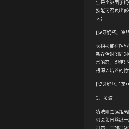
尘是个被困于铜
技能可召唤出影
人；
[虎牙奶瓶加速器
大招技能在触碰
新存活时间同时
常的高，即使是
得深入培养的特
[虎牙奶瓶加速器
3、凌波
凌波则是远距离
刃会如同丝线一
打击，并施加冰