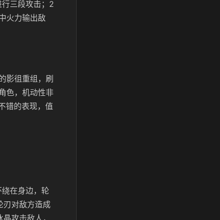
进行三段攻击；2
中火力输出敌
的影徂重组，刷
的角色，机动性非
不错的表现，值
环绕在身边，轮
轮刃对敌方造成
冰晶攻击敌人，