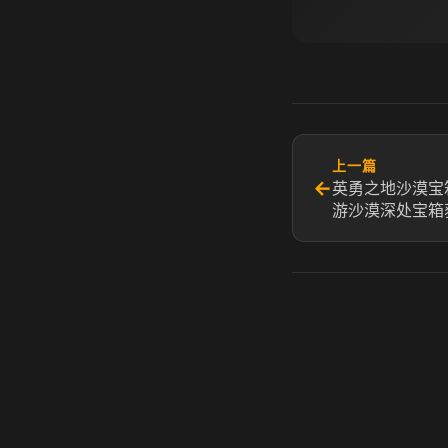
上一篇
←
英勇之地沙漠宝
游沙漠深处宝箱